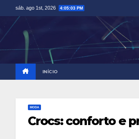
Skip
sáb. ago 1st, 2026
4:05:04 PM
to
content
INÍCIO
MODA
Crocs: conforto e p