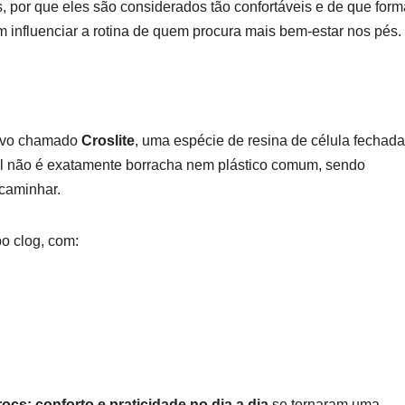
s, por que eles são considerados tão confortáveis e de que form
influenciar a rotina de quem procura mais bem-estar nos pés.
sivo chamado
Croslite
, uma espécie de resina de célula fechad
ial não é exatamente borracha nem plástico comum, sendo
 caminhar.
o clog, com:
ocs: conforto e praticidade no dia a dia
se tornaram uma