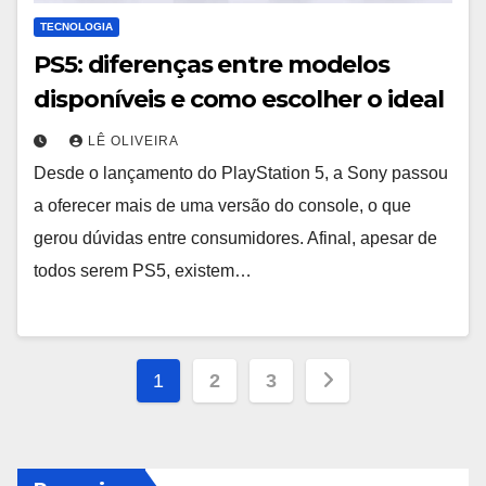
TECNOLOGIA
PS5: diferenças entre modelos
disponíveis e como escolher o ideal
LÊ OLIVEIRA
Desde o lançamento do PlayStation 5, a Sony passou
a oferecer mais de uma versão do console, o que
gerou dúvidas entre consumidores. Afinal, apesar de
todos serem PS5, existem…
Paginação
1
2
3
de
posts