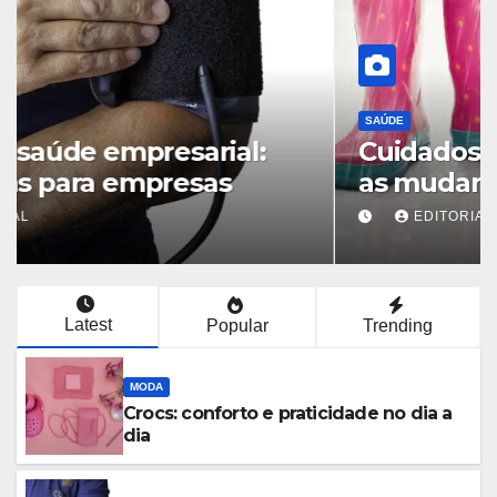
SAÚDE
Cuidados com a saúde: Como
as mudanças de temperatura
afetam o corpo
EDITORIAL
Latest
Popular
Trending
MODA
Crocs: conforto e praticidade no dia a
dia