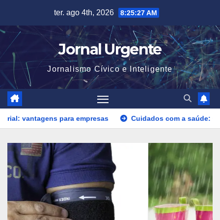
Skip
ter. ago 4th, 2026
8:25:29 AM
to
content
Jornal Urgente
Jornalismo Cívico e Inteligente
 para empresas
Cuidados com a saúde: Como as mudanças d