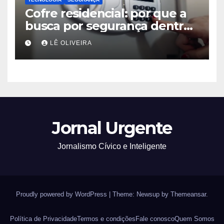
Cofre residencial: por que a
busca por segurança dentro
de casa cresce no Brasil
LÊ OLIVEIRA
Jornal Urgente
Jornalismo Cívico e Inteligente
Proudly powered by WordPress
|
Theme: Newsup by
Themeansar
.
Política de Privacidade
Termos e condições
Fale conosco
Quem Somos