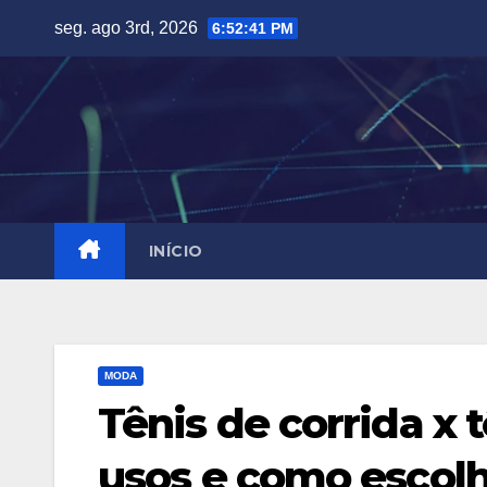
Skip
seg. ago 3rd, 2026
6:52:42 PM
to
content
INÍCIO
MODA
Tênis de corrida x t
usos e como escolh