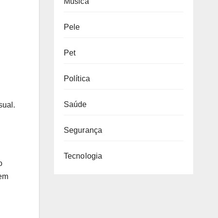
Música
Pele
Pet
Política
Saúde
sual.
Segurança
Tecnologia
o
 em