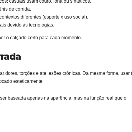
cos; casuais usam couro, lona ou sintéticos.
nis de corrida.
ntextos diferentes (esporte x uso social).
ais devido às tecnologias.
her o calçado certo para cada momento.
rrada
ar dores, torções e até lesões crônicas. Da mesma forma, usar 
locado esteticamente.
e ser baseada apenas na aparência, mas na função real que o