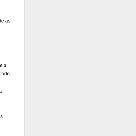
te às
m a
iado.
a
es