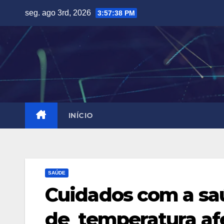
Skip
seg. ago 3rd, 2026
3:57:39 PM
to
content
INÍCIO
SAÚDE
Cuidados com a s
de temperatura af