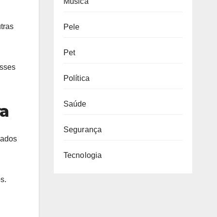
Música
utras
Pele
Pet
esses
Política
Saúde
ra
Segurança
gados
Tecnologia
s.